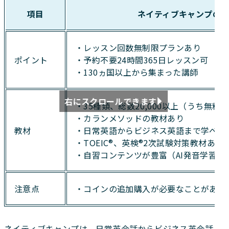
項目
ネイティブキャンプの
・レッスン回数無制限プランあり
ポイント
・予約不要24時間365日レッスン可
・130ヵ国以上から集まった講師
右にスクロールできます
・35種類、総数20,000以上（うち無料が
・カランメソッドの教材あり
教材
・日常英語からビジネス英語まで学べる
・TOEIC®、英検®2次試験対策教材あり
・自習コンテンツが豊富（AI発音学習ア
注意点
・コインの追加購入が必要なことがある
ネイティブキャンプは、日常英会話からビジネス英会話