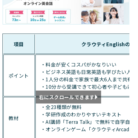
項目
クラウティEnglishの特
・料金が安くコスパがかなりいい
・ビジネス英語も日常英語も学びたい人に
ポイント
・1人分の料金で家族で最大6人まで共有で
・10分から受講できて初心者や子どもに◎
右にスクロールできます
・全23種類が無料
・学研作成のわかりやすいテキスト
教材
・AI講師「Terra Talk」で無料で自学自
・オンラインゲーム「クラウティArcade