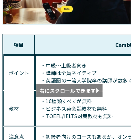
項目
Cambly
・中級～上級者向き
ポイント
・講師は全員ネイティブ
・英語圏の一流大学院卒の講師が数多く在
右にスクロールできます
・16種類すべてが無料
教材
・ビジネス英会話教材も無料
・TOEFL/IELTS対策教材も無料
注意点
・初級者向けのコースもあるが、オンライ