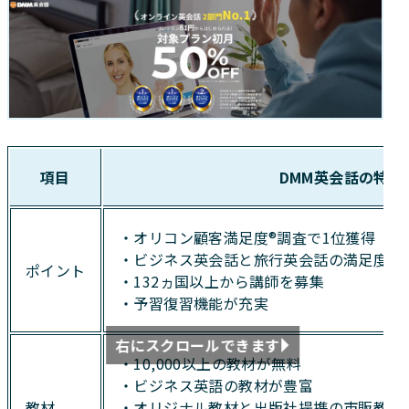
項目
DMM英会話の特徴
・オリコン顧客満足度®調査で1位獲得
・ビジネス英会話と旅行英会話の満足度◎
ポイント
・132ヵ国以上から講師を募集
・予習復習機能が充実
右にスクロールできます
・10,000以上の教材が無料
・ビジネス英語の教材が豊富
教材
・オリジナル教材と出版社提携の市販教材