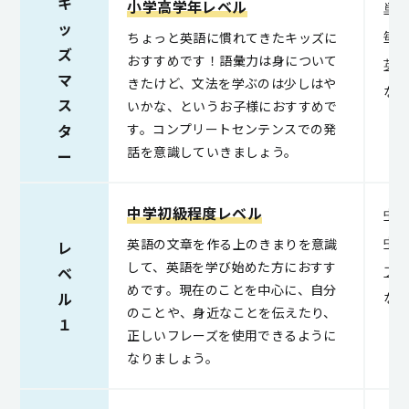
キ
小学高学年レベル
単
ッ
ちょっと英語に慣れてきたキッズに
毎
ズ
おすすめです！語彙力は身について
英
マ
きたけど、文法を学ぶのは少しはや
な
ス
いかな、というお子様におすすめで
す。コンプリートセンテンスでの発
タ
話を意識していきましょう。
ー
中学初級程度レベル
中
英語の文章を作る上のきまりを意識
中
レ
して、英語を学び始めた方におすす
ベ
フ
めです。現在のことを中心に、自分
ル
な
のことや、身近なことを伝えたり、
１
正しいフレーズを使用できるように
なりましょう。