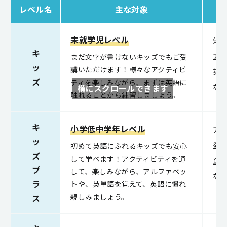
レベル名
主な対象
未就学児レベル
キ
まだ文字が書けないキッズでもご受
ッ
講いただけます！様々なアクティビ
英語
ズ
ティを楽しみながら、まずは英語に
な
横にスクロールできます
触れることから練習しましょう。
キ
小学低中学年レベル
ア
ッ
初めて英語にふれるキッズでも安心
発
ズ
して学べます！アクティビティを通
単
プ
して、楽しみながら、アルファベッ
な
ラ
トや、英単語を覚えて、英語に慣れ
親しみましょう。
ス