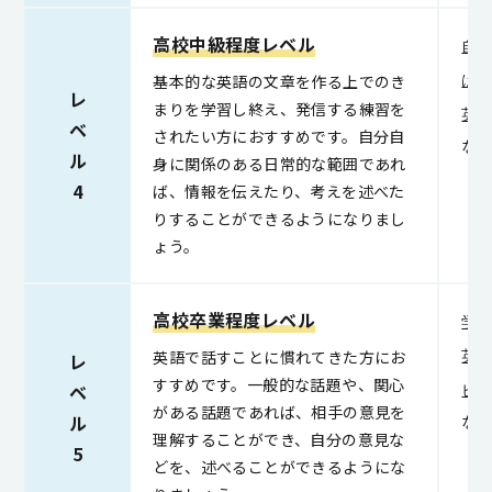
高校中級程度レベル
自
基本的な英語の文章を作る上でのき
は
レ
まりを学習し終え、発信する練習を
英
ベ
されたい方におすすめです。自分自
な
ル
身に関係のある日常的な範囲であれ
4
ば、情報を伝えたり、考えを述べた
りすることができるようになりまし
ょう。
高校卒業程度レベル
学
英語で話すことに慣れてきた方にお
英検
レ
すすめです。一般的な話題や、関心
ベ
ビ
がある話題であれば、相手の意見を
ル
な
理解することができ、自分の意見な
5
どを、述べることができるようにな