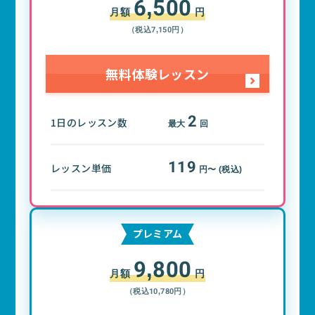
6,500
月額
円
（税込7,150円）
無料体験レッスン
2
1日のレッスン数
最大
回
119
レッスン単価
円〜 (税込)
プレミアム
9,800
月額
円
（税込10,780円）