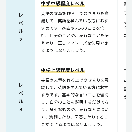
中学中級程度レベル
英
英語の文章を作る上でのきまりを意
フ
レ
識して、英語を学んでいる方におす
ベ
英検
シ
すめです。過去や未来のことを含
ル
む、自分のことや、身近なことを伝
な
２
えたり、正しいフレーズを使用でき
るようになりましょう。
中学上級程度レベル
フ
英語の文章を作る上でのきまりを意
ボ
レ
識して、英語を学んでいる方におす
英検
ベ
すめです。基本的な言い回しを習得
な
ル
し、自分のことを説明するだけでな
3
く、身近なものや、身近な人につい
て、質問したり、回答したりするこ
とができるようになりましょう。