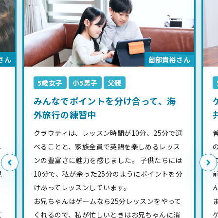
さん
薗部貴裕さん
5歳女子
小5男子
父親
みんなでポイントを分け合って、海
外旅行の練習中
て
クラウティは、レッスン時間が10分、25分で選
し
べることと、家族全員で英語を楽しめるレッス
ス
ンの豊富さに魅力を感じました。 子供たちには
視
10分で、私が余った25分のようにポイントを分
ッ
けあってレッスンしています。
き
お兄ちゃんはゲームなら25分レッスンをやって
て
くれるので、私が忙しいときはお兄ちゃんに消