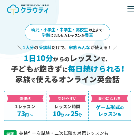
幼児・小学生・中学生・高校生
以上まで!
学齢
豊富
に合わせたレッスンが
＼
1人分
の
受講料
だけで、
家族みんな
が使える！ ／
1日10分
レッスン
からの
で、
子ども
飽きず
毎日続けられる!
が
に
家族
使えるオンライン英会話
で
低価格
受けやすい
夢中になれる
1レッスン
レッスン時間
ゲーム形式
の
73
10
25
レッスン
も
円 〜
分 or
分
英検® 一次試験・二次試験の対策レッスンも
学研