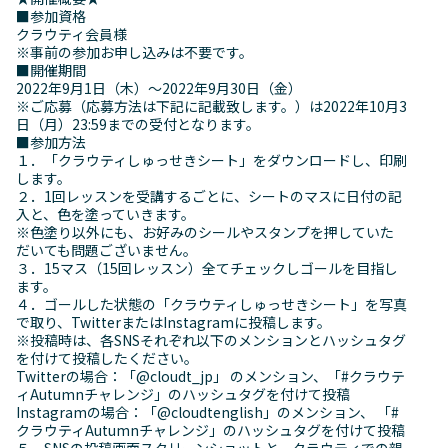
■参加資格
クラウティ会員様
※事前の参加お申し込みは不要です。
■開催期間
2022年9月1日（木）～2022年9月30日（金）
※ご応募（応募方法は下記に記載致します。）は2022年10月3
日（月）23:59までの受付となります。
■参加方法
１．「クラウティしゅっせきシート」をダウンロードし、印刷
します。
２．1回レッスンを受講するごとに、シートのマスに日付の記
入と、色を塗っていきます。
※色塗り以外にも、お好みのシールやスタンプを押していた
だいても問題ございません。
３．15マス（15回レッスン）全てチェックしゴールを目指し
ます。
４．ゴールした状態の「クラウティしゅっせきシート」を写真
で取り、TwitterまたはInstagramに投稿します。
※投稿時は、各SNSそれぞれ以下のメンションとハッシュタグ
を付けて投稿したください。
Twitterの場合：「@cloudt_jp」 のメンション、「#クラウテ
ィAutumnチャレンジ」のハッシュタグを付けて投稿
Instagramの場合：「@cloudtenglish」のメンション、 「#
クラウティAutumnチャレンジ」のハッシュタグを付けて投稿
５．SNSの投稿画面スクリーンショットと、クラウティでの親