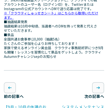
アカウントのユーザー名（ログインID）を、Twitterまたは
Instagramの公式アカウントへDMで送り応募は完了です。
※「クラウティしゅっせきシート」はこちらから取得いただけ
ます。
■抽選結果発表
抽選結果は10月中旬頃、当選者へのDMを持って発表と代えさ
せていただきます。
■景品
全国共通お食事券\10,000（抽選5名）
たくさんのご参加を心よりお待ちしております！
家族で使えるオンライン英会話 クラウティ事務局好評につき9月
も開催！レッスンを習慣化して景品をゲットしよう。クラウティ
Autumnチャレンジsepのお知らせ
前の記事へ
次の記事へ
【9月・10月の休講のお
システムメンテナンス