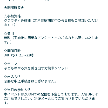
★開催概要★
☆参加資格
クラウティ会員様（無料体験期間中の会員様もご参加いただけ
ます！）
☆費用
無料（実施後に簡単なアンケートへのご協力をお願いいたしま
す。）
☆開催日時
3/8（水）21～22時
☆テーマ
子どものやる気を引き出す方簡単メソッド
☆申込方法
必要な申込手続きはございません。
☆当日の参加方法
本イベントはZOOMでの配信を予定しております。入場URLは
ご用意できしだい、別途メールにてご案内させていただきま
す。