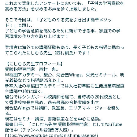
これまで実施したアンケートにおいても、「子供の学習意欲を
高める方法」を求めるお声を多く頂戴しました。
そこで今回は、「子どものやる気を引き出す簡単メソッ
ド！」と題し、
子どもの学習意欲を高めるために親ができる事、家庭での学
習環境の作り方を取り上げます！
登壇者は海外での講師経験もあり、長く子どもの指導に携わっ
てこられたにしむら先生（西村創氏）です！
【にしむら先生プロフィール】
受験指導専門家 西村 創。
早稲田アカデミー、駿台、河合塾Wings、栄光ゼミナール、明
光義塾などで指導歴25年以上。
新卒入社の早稲田アカデミーでは入社初年度に生徒授業満足度
全講師中1位に輝く。
駿台ではシンガポール校講師を経て、当時初の20代校長とし
て香港校校長を務め、過去最高の合格実績を出す。
河合塾Wingsでは講師、教室長、エリアマネージャーを務め
る。
現在はセミナー講演、書籍執筆などを中心に活動。
著書11冊、「にしむら先生 受験指導専門家」としてYouTube
配信中（チャンネル登録5万人超）。
https://www.youtube.com/@nishimurasensei