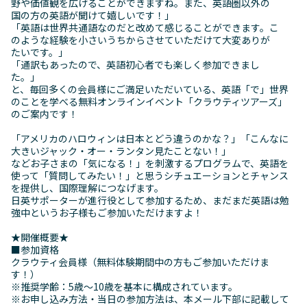
野や価値観を広げることができますね。また、英語圏以外の
国の方の英語が聞けて嬉しいです！」
「英語は世界共通語なのだと改めて感じることができます。こ
のような経験を小さいうちからさせていただけて大変ありが
たいです。」
「通訳もあったので、英語初心者でも楽しく参加できまし
た。」
と、毎回多くの会員様にご満足いただいている、英語「で」世界
のことを学べる無料オンラインイベント「クラウティツアーズ」
のご案内です！
「アメリカのハロウィンは日本とどう違うのかな？」「こんなに
大きいジャック・オー・ランタン見たことない！」
などお子さまの「気になる！」を刺激するプログラムで、英語を
使って「質問してみたい！」と思うシチュエーションとチャンス
を提供し、国際理解につなげます。
日英サポーターが進行役として参加するため、まだまだ英語は勉
強中というお子様もご参加いただけますよ！
★開催概要★
■参加資格
クラウティ会員様（無料体験期間中の方もご参加いただけま
す！）
※推奨学齢：5歳～10歳を基本に構成されています。
※お申し込み方法・当日の参加方法は、本メール下部に記載して