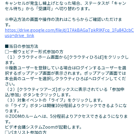
キャンセルが発生し繰上げとなった場合、ステータスが「キャン
セル待ち」から「受講可」へ切り替わります。
※申込方法の画面や操作の流れはこちらからご確認いただけま
す。
https://drive.google.com/file/d/17AkBAGaTpkRlKFcq_1Fu842c
usp=drive_link
■当日の参加方法
□一般ウェビナー形式参加の方
（１）クラウティホーム画面から[クラウティひろば]をクリックし
ます。
※複数ユーザーを登録している場合はログインするユーザーを選
択するポップアップ画面が表示されます。ポップアップ画面では
本会員のユーザーを選択しクラウティひろばへログインしてくだ
さい。
（２）[クラウティツアーズ]ボックスに表示されている「参加申
込/参加」ボタンをクリックします。
（３）対象イベントの「ライブ」をクリックします。
※「ライブ」ボタンは開催10分程前よりクリックできるようにな
ります。
※ZOOMのルームへは、5分程前よりアクセスできるようになりま
す。
ビデオ会議システムZoomが起動します。
□パネリスト参加の方