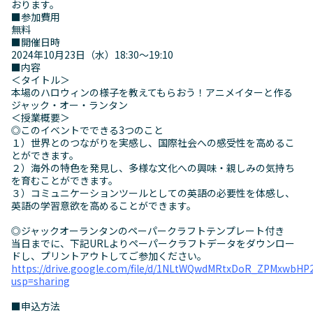
おります。
■参加費用
無料
■開催日時
2024年10月23日（水）18:30～19:10
■内容
＜タイトル＞
本場のハロウィンの様子を教えてもらおう！アニメイターと作る
ジャック・オー・ランタン
＜授業概要＞
◎このイベントでできる3つのこと
１）世界とのつながりを実感し、国際社会への感受性を高めるこ
とができます。
２）海外の特色を発見し、多様な文化への興味・親しみの気持ち
を育むことができます。
３）コミュニケーションツールとしての英語の必要性を体感し、
英語の学習意欲を高めることができます。
◎ジャックオーランタンのペーパークラフトテンプレート付き
当日までに、下記URLよりペーパークラフトデータをダウンロー
ドし、プリントアウトしてご参加ください。
https://drive.google.com/file/d/1NLtWQwdMRtxDoR_ZPMxwbHP
usp=sharing
■申込方法