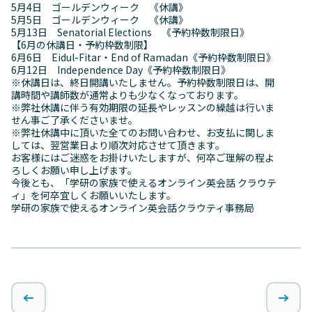
5月4日 ゴールデンウィーク 《休講》
5月5日 ゴールデンウィーク 《休講》
5月13日 Senatorial Elections 《予約枠数制限日》
【6月の休講日・予約枠数制限】
6月6日
Eidul-Fitar・End of Ramadan《予約枠数制限日》
6月12日
Independence Day《予約枠数制限日》
※休講日は、終日開講いたしません。予約枠数制限日は、開
講時間や講師数が通常よりも少なくなっております。
※弊社休講に伴う有効期限の延長やレッスンの繰越は行いま
せん事ご了承くださいませ。
※弊社休講中に頂いた全てのお問い合わせ、お支払に関しま
しては、翌営業日より順次対応させて頂きます。
お客様にはご迷惑をお掛けいたしますが、何卒ご理解の程よ
ろしくお願い申し上げます。
今後とも、「学研の家族で使えるオンライン英会話 クラウテ
ィ」を何卒宜しくお願いいたします。
学研の家族で使えるオンライン英会話クラウティ事務局