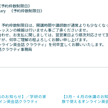
Day 《予約枠数制限日》
iversary 《予約枠数制限日》
。予約枠数制限日は、開講時間や講師数が通常よりも少なくな
レッスンの繰越は行いません事ご了承くださいませ。
合わせ、お支払に関しましては、翌営業日より順次対応させて
すが、何卒ご理解の程よろしくお願い申し上げます。
ンライン英会話 クラウティ」を何卒宜しくお願いいたします。
話クラウティ事務局
講のお知らせ】／学研の家
【3月・４月の休講のお
イン英会話クラウティ
族で使えるオンライン英