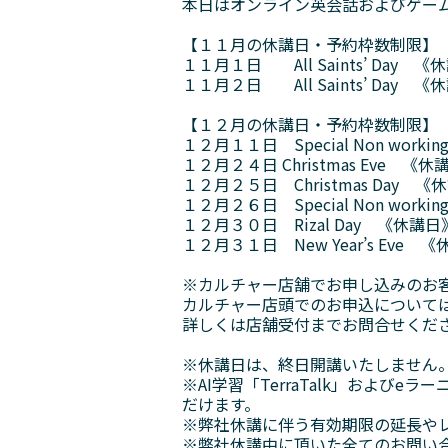
本日はオンライン英会話およびゲー
【１１月の休講日・予約枠数制限】
１１月１日 All Saints’ Day 《
１１月２日 All Saints’ Day 《
【１２月の休講日・予約枠数制限】
１２月１１日 Special Non work
１２月２４日 Christmas Eve 《休
１２月２５日 Christmas Day 《
１２月２６日 Special Non worki
１２月３０日 Rizal Day 《休講日
１２月３１日 New Year’s Eve 
※カルチャー店舗でお申し込みのお
カルチャー店頭でのお申込について
詳しくは店舗受付までお問合せくだ
※休講日は、終日開講いたしません
※AI学習「TerraTalk」およ
だけます。
※弊社休講に伴う有効期限の延長や
※弊社休講中に頂いた全てのお問い