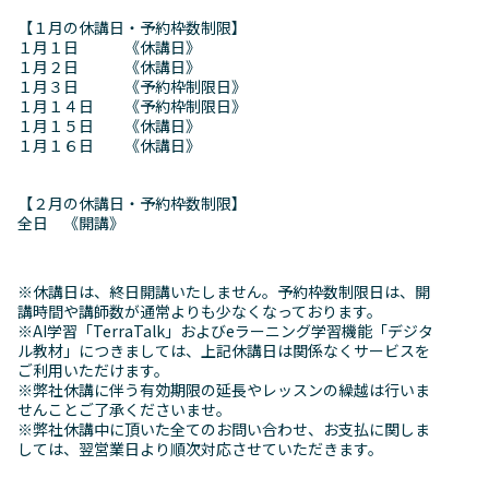
【１月の休講日・予約枠数制限】
１月１日 《休講日》
１月２日 《休講日》
１月３日 《予約枠制限日》
１月１４日 《予約枠制限日》
１月１５日 《休講日》
１月１６日 《休講日》
【２月の休講日・予約枠数制限】
全日 《開講》
※休講日は、終日開講いたしません。予約枠数制限日は、開
講時間や講師数が通常よりも少なくなっております。
※AI学習「TerraTalk」およびeラーニング学習機能「デジタ
ル教材」につきましては、上記休講日は関係なくサービスを
ご利用いただけます。
※弊社休講に伴う有効期限の延長やレッスンの繰越は行いま
せんことご了承くださいませ。
※弊社休講中に頂いた全てのお問い合わせ、お支払に関しま
しては、翌営業日より順次対応させていただきます。