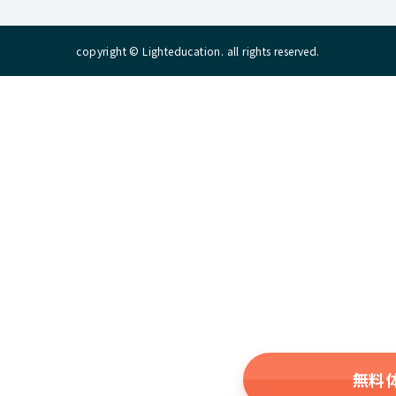
copyright © Lighteducation. all rights reserved.
無料