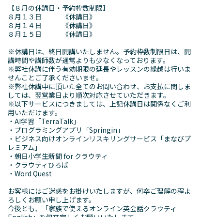
【８月の休講日・予約枠数制限】
８月１３日 《休講日》
８月１４日 《休講日》
８月１５日 《休講日》
※休講日は、終日開講いたしません。予約枠数制限日は、開
講時間や講師数が通常よりも少なくなっております。
※弊社休講に伴う有効期限の延長やレッスンの繰越は行いま
せんことご了承くださいませ。
※弊社休講中に頂いた全てのお問い合わせ、お支払に関しま
しては、翌営業日より順次対応させていただきます。
※以下サービスにつきましては、上記休講日は関係なくご利
用いただけます。
・AI学習「TerraTalk」
・プログラミングアプリ「Springin」
・ビジネス向けオンラインリスキリングサービス「まなびプ
レミアム」
・朝日小学生新聞 for クラウティ
・クラウティひろば
・Word Quest
お客様にはご迷惑をお掛けいたしますが、何卒ご理解の程よ
ろしくお願い申し上げます。
今後とも、「家族で使えるオンライン英会話クラウティ