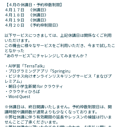
【４月の休講日・予約枠数制限】
４月１７日 《休講日》
４月１８日 《休講日》
４月１９日 《休講日》
４月２０日 《予約枠制限日》
以下サービスにつきましては、上記休講日は関係なくご利用
いただけます。
この機会に様々なサービスをご利用いただき、今まで試したこ
となかった
“あのサービス”にチャレンジしてみませんか？
・AI学習「TerraTalk」
・プログラミングアプリ「Springin」
・ビジネス向けオンラインリスキリングサービス「まなびプ
レミアム」
・朝日小学生新聞 for クラウティ
・クラウティひろば
・Word Quest
※休講日は、終日開講いたしません。予約枠数制限日は、開
講時間や講師数が通常よりも少なくなっております。
※弊社休講に伴う有効期限の延長やレッスンの繰越は行いま
せんことご了承くださいませ。