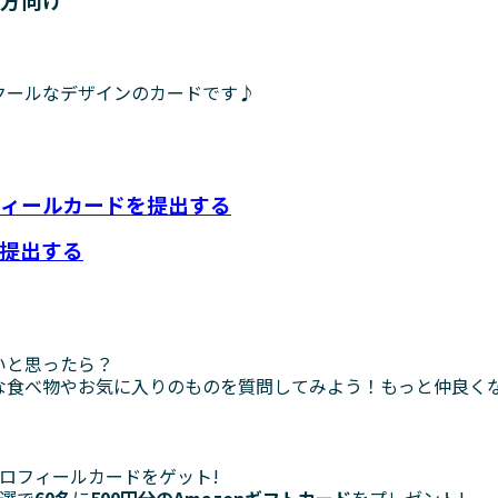
クールなデザインのカードです♪
ィールカードを提出する
提出する
いと思ったら？
な食べ物やお気に入りのものを質問してみよう！もっと仲良く
ロフィールカードをゲット!
選で
60名
に
500円分のAmazonギフトカード
をプレゼント!