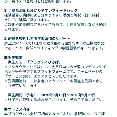
び、英作文の基礎力を総合的に養います。
2. 丁寧な添削と分かりやすいフィードバック
経験豊富な講師による分かりやすい添削と解説（日本語付
き）で、理解が深まります。
点数化や定期的なアドバイスもあり、上達を実感しながら続け
られます。
3. 継続を後押しする学習習慣のサポート
週1回のペースで無理なく取り組める設計です。提出期限を設
けることで、自然とライティングの学習習慣が身につきます。
■実施概要
・実施方法：「
クラウティひろば
」
※「クラウティひろば」は、会員様向けの学習コンテンツやイ
ベント等を提供するプラットフォームです。ホームページの
「サービス選択」よりアクセスいただけます。
※受講開始前に、対象者のアカウントで本講座を受講できる
よう設定いたします。
・実施期間（予定）：
2026年7月13日～2026年9月27日
※終了日が前後する場合がございます。予めご了承ください。
■サービス内容
本プログラムは全10回構成となっており、週1回のペースで課