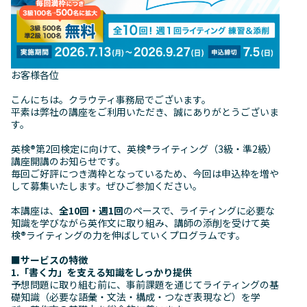
お客様各位
こんにちは。クラウティ事務局でございます。
平素は弊社の講座をご利用いただき、誠にありがとうございま
す。
英検
®
第2回検定に向けて、英検
®
ライティング（3級・準2級）
講座開講のお知らせです。
毎回ご好評につき満枠となっているため、今回は申込枠を増や
して募集いたします。ぜひご参加ください。
本講座は、
全10回・週1回
のペースで、ライティングに必要な
知識を学びながら英作文に取り組み、講師の添削を受けて英
検
®
ライティングの力を伸ばしていくプログラムです。
■サービスの特徴
1.「書く力」を支える知識をしっかり提供
予想問題に取り組む前に、事前課題を通じてライティングの基
礎知識（必要な語彙・文法・構成・つなぎ表現など）を学