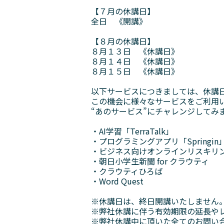
【７月の休講日】
全日 《開講》
【８月の休講日】
８月１３日 《休講日》
８月１４日 《休講日》
８月１５日 《休講日》
以下サービスにつきましては、休講
この機会に様々なサービスをご利用
“あのサービス”にチャレンジしてみ
・AI学習「TerraTalk」
・プログラミングアプリ「Springin
・ビジネス向けオンラインリスキリ
・朝日小学生新聞 for クラウティ
・クラウティひろば
・Word Quest
※休講日は、終日開講いたしません
※弊社休講に伴う有効期限の延長や
※弊社休講中に頂いた全てのお問い