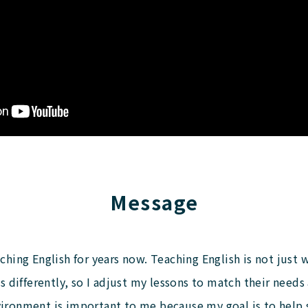
Message
hing English for years now. Teaching English is not just w
s differently, so I adjust my lessons to match their needs 
vironment is important to me because my goal is to hel