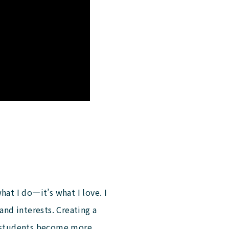
hat I do—it’s what I love. I
and interests. Creating a
p students become more