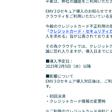
平素は、弊社の講座をご利用いただ
EMV３Dセキュア導入のお知らせです
クラウティをご利用いただいている
今般のクレジットカード不正利⽤の急
「
クレジットカード‧セキュリティ
⼊を求める」旨が公表されておりま
その為クラウティでは、クレジットカ
誠に恐れ入りますが、導入日までに
■導入予定日：
2025年2月5日（水）以降
■影響について
EMV３Dセキュア導入対応後は、ご
す。
・初回決済
・クレジットカード情報の変更時
※ご利用のクレジットカード会社によ