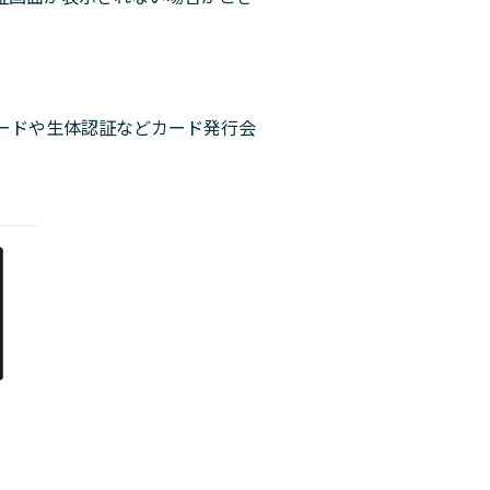
ードや⽣体認証などカード発⾏会