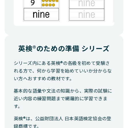
英検®のための準備 シリーズ
シリーズ内にある英検®の各級を初めて受験さ
れる方で、何から学習を始めていいか分からな
い方へおすすめの教材です。
基本的な語彙や文法の知識から、実際の試験に
近い内容の練習問題まで網羅的に学習できま
す。
英検®は、公益財団法人 日本英語検定協会の登
録商標です。