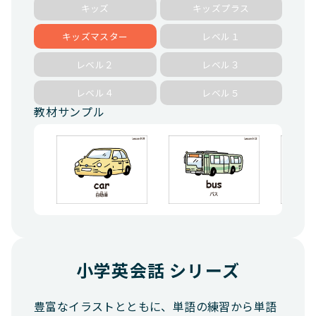
キッズ
キッズプラス
キッズマスター
レベル１
レベル２
レベル３
レベル４
レベル５
教材サンプル
小学英会話 シリーズ
豊富なイラストとともに、単語の練習から単語