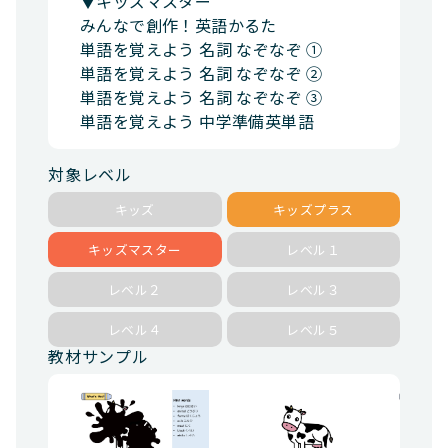
▼キッズマスター
みんなで創作！英語かるた
単語を覚えよう 名詞 なぞなぞ ①
単語を覚えよう 名詞 なぞなぞ ②
単語を覚えよう 名詞 なぞなぞ ③
単語を覚えよう 中学準備英単語
対象レベル
キッズ
キッズプラス
キッズマスター
レベル１
レベル２
レベル３
レベル４
レベル５
教材サンプル