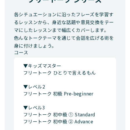
各シチュエーションに沿ったフレーズを学習す
るレッスンから、身近な話題や意見交換をテー
マにしたレッスンまで幅広くカバーします。
色んなトークテーマを通じて会話を広げる術を
身に付けましょう。
コース
▼キッズマスター
フリートーク ひとりで言えるもん
▼レベル2
フリートーク 初級 Pre-beginner
▼レベル3
フリートーク 初中級 ① Standard
フリートーク 初中級 ② Advance