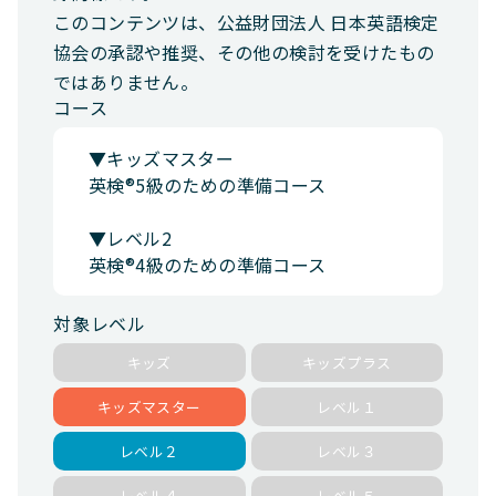
このコンテンツは、公益財団法人 日本英語検定
協会の承認や推奨、その他の検討を受けたもの
ではありません。
コース
▼キッズマスター
英検®5級のための準備コース
▼レベル2
英検®4級のための準備コース
対象レベル
キッズ
キッズプラス
キッズマスター
レベル１
レベル２
レベル３
レベル４
レベル５