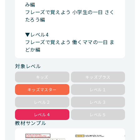
み編
フレーズで覚えよう 小学生の一日 さく
たろう編
▼レベル4
フレーズで覚えよう 働くママの一日 ま
どか編
対象レベル
キッズ
キッズプラス
キッズマスター
レベル１
レベル２
レベル３
レベル４
レベル５
教材サンプル