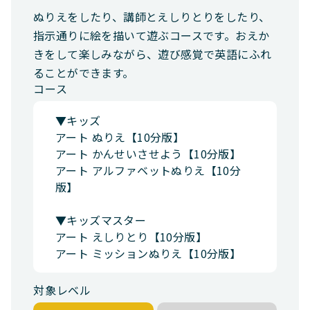
ぬりえをしたり、講師とえしりとりをしたり、
指示通りに絵を描いて遊ぶコースです。おえか
きをして楽しみながら、遊び感覚で英語にふれ
ることができます。
コース
▼キッズ
アート ぬりえ【10分版】
アート かんせいさせよう【10分版】
アート アルファベットぬりえ【10分
版】
▼キッズマスター
アート えしりとり【10分版】
アート ミッションぬりえ【10分版】
対象レベル