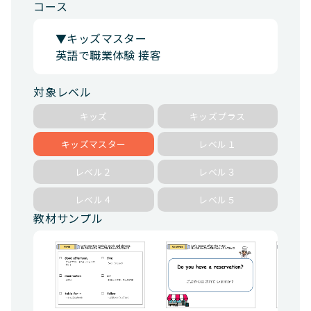
コース
▼キッズマスター
英語で職業体験 接客
対象レベル
キッズ
キッズプラス
キッズマスター
レベル１
レベル２
レベル３
レベル４
レベル５
教材サンプル